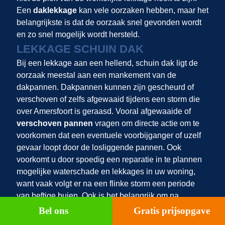
Een
daklekkage
kan vele oorzaken hebben, maar het
belangrijkste is dat de oorzaak snel gevonden wordt
en zo snel mogelijk wordt hersteld.
LEKKAGE SCHUIN DAK
Bij een lekkage aan een hellend, schuin dak ligt de
oorzaak meestal aan een mankement van de
dakpannen. Dakpannen kunnen zijn gescheurd of
verschoven of zelfs afgewaaid tijdens een storm die
over Amersfoort is geraasd. Vooral afgewaaide of
verschoven pannen
vragen om directe actie om te
voorkomen dat een eventuele voorbijganger of uzelf
gevaar loopt door de losliggende pannen. Ook
voorkomt u door spoedig een reparatie in te plannen
mogelijke waterschade en lekkages in uw woning,
want vaak volgt er na een flinke storm een periode
van heftige buien. Ook is het belangrijk om na
stormschade aan de dakpannen de rest van het dak
Bel ons
Gratis prijsopgave
ook te laten inspecteren door een dakspecialist. Het is